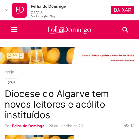
Folha do Domingo
BAIXAR
✕
GRÁTIS
Na Google Play
Igreja
Igreja
Diocese do Algarve tem
novos leitores e acólito
instituídos
17
Por
Folha do Domingo
-
28 de Janeiro de 2011