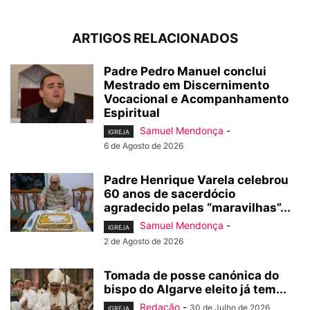
ARTIGOS RELACIONADOS
Padre Pedro Manuel conclui
Mestrado em Discernimento
Vocacional e Acompanhamento
Espiritual
Samuel Mendonça
-
IGREJA
6 de Agosto de 2026
Padre Henrique Varela celebrou
60 anos de sacerdócio
agradecido pelas “maravilhas”...
Samuel Mendonça
-
IGREJA
2 de Agosto de 2026
Tomada de posse canónica do
bispo do Algarve eleito já tem...
Redação
-
30 de Julho de 2026
IGREJA