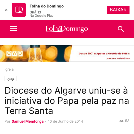
Folha do Domingo
BAIXAR
✕
GRÁTIS
Na Google Play
Igreja
Igreja
Diocese do Algarve uniu-se à
iniciativa do Papa pela paz na
Terra Santa
53
Por
Samuel Mendonça
-
10 de Junho de 2014