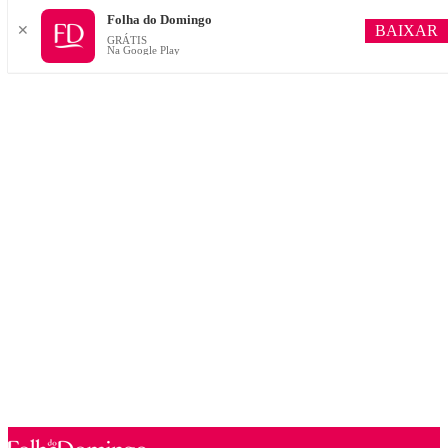
Folha do Domingo
BAIXAR
✕
GRÁTIS
Na Google Play