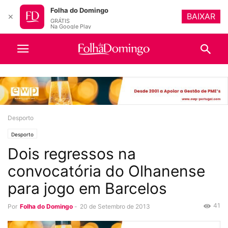
Folha do Domingo
BAIXAR
✕
GRÁTIS
Na Google Play
Desporto
Desporto
Dois regressos na
convocatória do Olhanense
para jogo em Barcelos
41
Por
Folha do Domingo
-
20 de Setembro de 2013