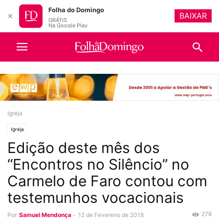
Folha do Domingo
BAIXAR
✕
GRÁTIS
Na Google Play
Igreja
Igreja
Edição deste mês dos
“Encontros no Silêncio” no
Carmelo de Faro contou com
testemunhos vocacionais
278
Por
Samuel Mendonça
-
12 de Fevereiro de 2018