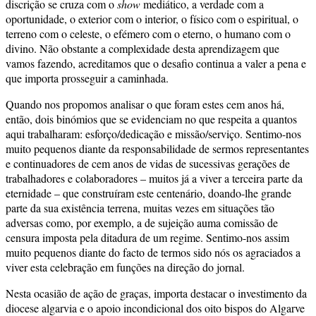
discrição se cruza com o
show
mediático, a verdade com a
oportunidade, o exterior com o interior, o físico com o espiritual, o
terreno com o celeste, o efémero com o eterno, o humano com o
divino. Não obstante a complexidade desta aprendizagem que
vamos fazendo, acreditamos que o desafio continua a valer a pena e
que importa prosseguir a caminhada.
Quando nos propomos analisar o que foram estes cem anos há,
então, dois binómios que se evidenciam no que respeita a quantos
aqui trabalharam: esforço/dedicação e missão/serviço. Sentimo-nos
muito pequenos diante da responsabilidade de sermos representantes
e continuadores de cem anos de vidas de sucessivas gerações de
trabalhadores e colaboradores – muitos já a viver a terceira parte da
eternidade – que construíram este centenário, doando-lhe grande
parte da sua existência terrena, muitas vezes em situações tão
adversas como, por exemplo, a de sujeição auma comissão de
censura imposta pela ditadura de um regime. Sentimo-nos assim
muito pequenos diante do facto de termos sido nós os agraciados a
viver esta celebração em funções na direção do jornal.
Nesta ocasião de ação de graças, importa destacar o investimento da
diocese algarvia e o apoio incondicional dos oito bispos do Algarve