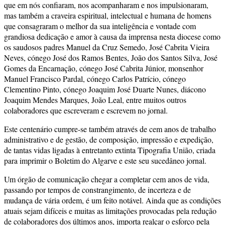
que em nós confiaram, nos acompanharam e nos impulsionaram,
mas também a craveira espiritual, intelectual e humana de homens
que consagraram o melhor da sua inteligência e vontade com
grandiosa dedicação e amor à causa da imprensa nesta diocese como
os saudosos padres Manuel da Cruz Semedo, José Cabrita Vieira
Neves, cónego José dos Ramos Bentes, João dos Santos Silva, José
Gomes da Encarnação, cónego José Cabrita Júnior, monsenhor
Manuel Francisco Pardal, cónego Carlos Patrício, cónego
Clementino Pinto, cónego Joaquim José Duarte Nunes, diácono
Joaquim Mendes Marques, João Leal, entre muitos outros
colaboradores que escreveram e escrevem no jornal.
Este centenário cumpre-se também através de cem anos de trabalho
administrativo e de gestão, de composição, impressão e expedição,
de tantas vidas ligadas à entretanto extinta Tipografia União, criada
para imprimir o Boletim do Algarve e este seu sucedâneo jornal.
Um órgão de comunicação chegar a completar cem anos de vida,
passando por tempos de constrangimento, de incerteza e de
mudança de vária ordem, é um feito notável. Ainda que as condições
atuais sejam difíceis e muitas as limitações provocadas pela redução
de colaboradores dos últimos anos, importa realçar o esforço pela