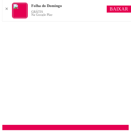
Folha do Domingo
BAIXAR
✕
GRÁTIS
Na Google Play