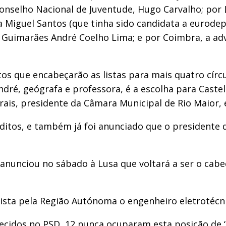
Conselho Nacional de Juventude, Hugo Carvalho; por L
a Miguel Santos (que tinha sido candidata a eurodepu
 Guimarães André Coelho Lima; e por Coimbra, a adv
s que encabeçarão as listas para mais quatro círcul
André, geógrafa e professora, é a escolha para Cast
 Morais, presidente da Câmara Municipal de Rio Maio
néditos, e também já foi anunciado que o president
 anunciou no sábado à Lusa que voltará a ser o cabe
ta pela Região Autónoma o engenheiro eletrotécnico
nhecidos no PSD, 12 nunca ocuparam esta posição de 