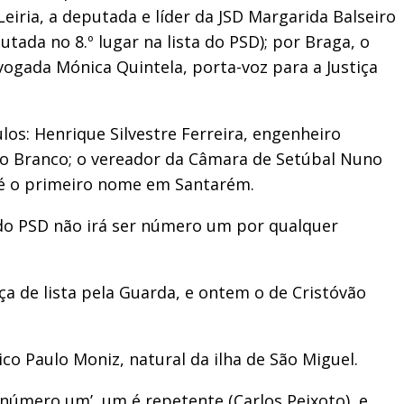
eiria, a deputada e líder da JSD Margarida Balseiro
tada no 8.º lugar na lista do PSD); por Braga, o
ogada Mónica Quintela, porta-voz para a Justiça
os: Henrique Silvestre Ferreira, engenheiro
elo Branco; o vereador da Câmara de Setúbal Nuno
r, é o primeiro nome em Santarém.
e do PSD não irá ser número um por qualquer
ça de lista pela Guarda, e ontem o de Cristóvão
 Paulo Moniz, natural da ilha de São Miguel.
‘número um’, um é repetente (Carlos Peixoto), e