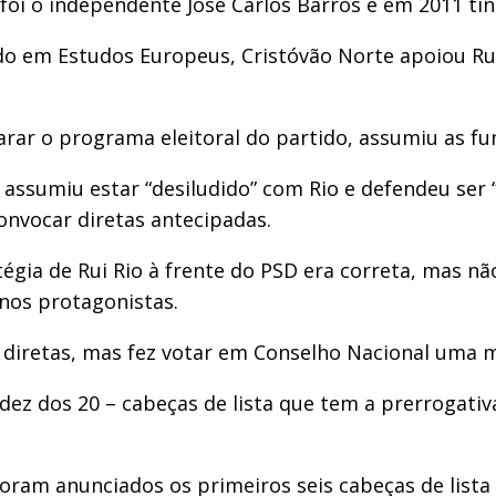
o foi o independente José Carlos Barros e em 2011 ti
o em Estudos Europeus, Cristóvão Norte apoiou Rui
rar o programa eleitoral do partido, assumiu as fu
assumiu estar “desiludido” com Rio e defendeu ser “h
onvocar diretas antecipadas.
gia de Rui Rio à frente do PSD era correta, mas não
 nos protagonistas.
es diretas, mas fez votar em Conselho Nacional uma
 dez dos 20 – cabeças de lista que tem a prerrogati
oram anunciados os primeiros seis cabeças de lista