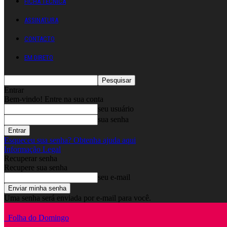
FICHA TÉCNICA
ASSINATURA
CONTACTO
EM DIRETO
Entrar
Bem-vindo! Entre na sua conta
seu usuário
sua senha
Esqueceu sua senha? Obtenha ajuda aqui
Informação Legal
Recuperar senha
Recupere sua senha
seu e-mail
Uma senha será enviada por e-mail para você.
Folha do Domingo