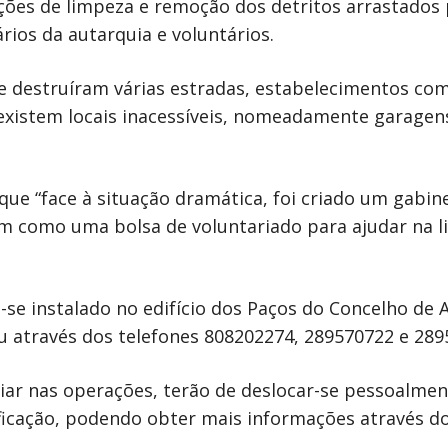
ões de limpeza e remoção dos detritos arrastados 
rios da autarquia e voluntários.
 destruíram várias estradas, estabelecimentos come
a existem locais inacessíveis, nomeadamente garagen
que “face à situação dramática, foi criado um gabin
em como uma bolsa de voluntariado para ajudar na 
se instalado no edifício dos Paços do Concelho de A
 através dos telefones 808202274, 289570722 e 289
iar nas operações, terão de deslocar-se pessoalme
icação, podendo obter mais informações através do