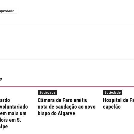
mpestade
R
Sociedade
Sociedade
nardo
Câmara de Faro emitiu
Hospital de F
 voluntariado
nota de saudação ao novo
capelão
 em mais um
bispo do Algarve
dois em S.
cipe