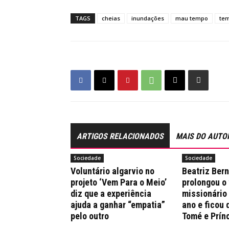
TAGS
cheias
inundações
mau tempo
te
ARTIGOS RELACIONADOS
MAIS DO AUTO
Sociedade
Sociedade
Voluntário algarvio no
Beatriz Ber
projeto ‘Vem Para o Meio’
prolongou o
diz que a experiência
missionário
ajuda a ganhar “empatia”
ano e ficou 
pelo outro
Tomé e Prín