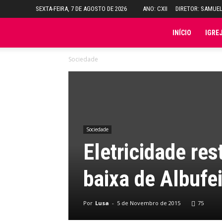
SEXTA-FEIRA, 7 DE AGOSTO DE 2026
ANO: CXII
DIRETOR: SAMUE
Folha
INÍCIO
IGRE
Sociedade
do
Domingo
Sociedade
Eletricidade re
baixa de Albufei
Por
Lusa
-
5 de Novembro de 2015
75