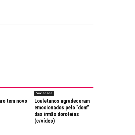
Sociedade
aro tem novo
Louletanos agradeceram
emocionados pelo “dom”
das irmãs doroteias
(c/vídeo)