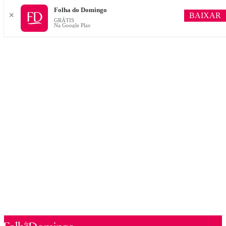
Folha do Domingo
BAIXAR
✕
GRÁTIS
Na Google Play