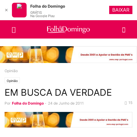
Folha do Domingo
BAIXAR
✕
GRÁTIS
Na Google Play
Opinião
Opinião
EM BUSCA DA VERDADE
15
Por
Folha do Domingo
-
24 de Junho de 2011