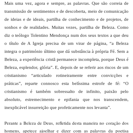
Mais uma vez, agora e sempre, as palavras. Que são correia de
transmissão de sentimentos e de descoberta, meio de comunicação
de ideias e de ideais, partilha de conhecimento e de projetos, de
sonhos e de realidades. Muitas vezes, partilha de Beleza. Como
diz o teólogo Tolentino Mendonça num dos seus textos a que deu
o título de A Igreja precisa de um virar de página, “a Beleza
integra o património último que dá substância à própria Fé. Sem a
Beleza, a experiência cristã permanece incompleta, porque Deus é
Beleza, esplendor, glória”. E, depois de se referir aos riscos de um
cristianismo “articulado rotineiramente entre convicções e
práticas”, reparte connosco esta belíssima estrofe de fé: “O
cristianismo é também sobressalto de infinito, paixão pelo
absoluto, estremecimento e epifania que nos transcendem,
inexplicável insurreição que profeticamente nos levanta”.
Perante a Beleza de Deus, refletida desta maneira no coração dos
homens, apetece ajoelhar e dizer com as palavras da poetisa