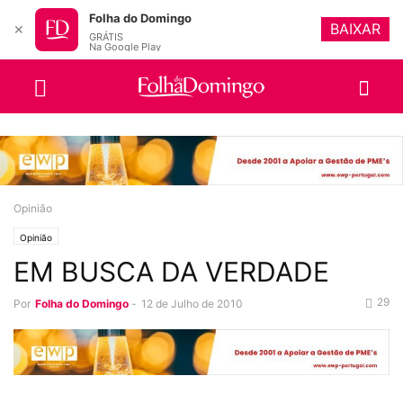
Folha do Domingo
BAIXAR
✕
GRÁTIS
Na Google Play
Opinião
Opinião
EM BUSCA DA VERDADE
29
Por
Folha do Domingo
-
12 de Julho de 2010