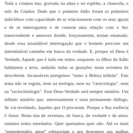
Toda a criatura traz, gravada na alma e no espírito, a chancela, o
selo do Criador. Dado que o primeiro Adão foram os primeiros
indivíduos com capacidade de se relacionarem com os seus iguais
e de se interrogarem e de criarem uma relação com o Ser,
transcendente e amoroso donde, forçosamente, teriam emanado,
desde essa insondável interrogação que o homem percorre um
interminável caminho em busca da verdade. E, porque só Deus é
Verdade, Aquele que é tudo em todos, enquanto os filhos de Adão
habitarem a terra, andarão todas as gerações nesta aventura de
descoberta. Incansáveis peregrinos "rumo à Beleza infinita". Este
tema não se esgota, nem na teologia, nem na "cienciologia", nem
na "raciocíniologia". Esse Deus-Verdade será sempre mistério. Um
infinito mistério que, amorosamente e num permanente diálogo,
Se vai revelando, àqueles que O procuram. Porque a Sua essência
é Amor. Nesta teia de aventura, de busca, de verdade e de amor,
estamos todos enredados. Quer queiramos quer não. Até os mais
"empedernidos ateus" esbracejam o seu desespero nas malhas