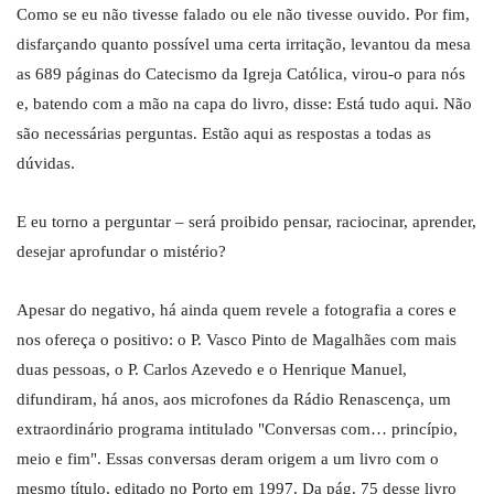
Como se eu não tivesse falado ou ele não tivesse ouvido. Por fim,
disfarçando quanto possível uma certa irritação, levantou da mesa
as 689 páginas do Catecismo da Igreja Católica, virou-o para nós
e, batendo com a mão na capa do livro, disse: Está tudo aqui. Não
são necessárias perguntas. Estão aqui as respostas a todas as
dúvidas.
E eu torno a perguntar – será proibido pensar, raciocinar, aprender,
desejar aprofundar o mistério?
Apesar do negativo, há ainda quem revele a fotografia a cores e
nos ofereça o positivo: o P. Vasco Pinto de Magalhães com mais
duas pessoas, o P. Carlos Azevedo e o Henrique Manuel,
difundiram, há anos, aos microfones da Rádio Renascença, um
extraordinário programa intitulado "Conversas com… princípio,
meio e fim". Essas conversas deram origem a um livro com o
mesmo título, editado no Porto em 1997. Da pág. 75 desse livro