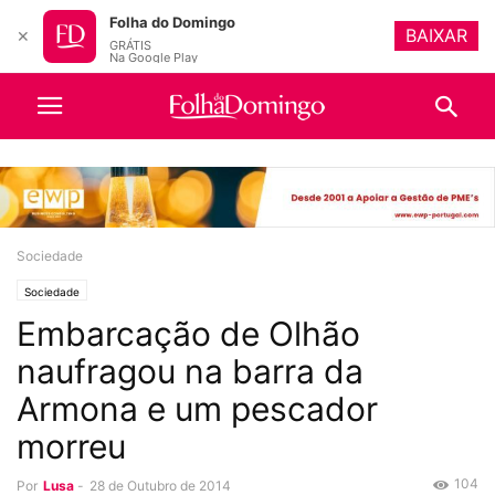
Folha do Domingo
BAIXAR
✕
GRÁTIS
Na Google Play
Sociedade
Sociedade
Embarcação de Olhão
naufragou na barra da
Armona e um pescador
morreu
104
Por
Lusa
-
28 de Outubro de 2014