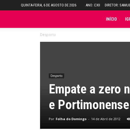
QUINTA-FEIRA, 6 DE AGOSTO DE 2026
ANO: CXII
DIRETOR: SAMU
Folha
INÍCIO
IG
Desporto
do
Domingo
Desporto
Empate a zero n
e Portimonense
Por
Folha do Domingo
-
14 de Abril de 2012