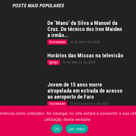
POSTS MAIS POPULARES
De ‘Manu’ da Silva a Manuel da
Cruz. De técnico dos Iron Maiden
a irmão...
12 de Abril de 2020
Sociedade
Horários das Missas na televisão
13 de Março de 2020
Igreja
Jovem de 15 anos morre
atropelada em estrada de acesso
ao aeroporto de Faro
21 de Fevereiro de 2020
Sociedade
riência como utilizador. Ao navegar no site estará a consentir a sua uti
utilização deste website.
Ok
Ler mais