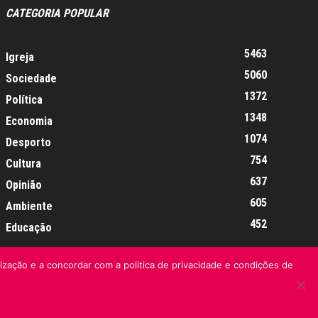
CATEGORIA POPULAR
5463
Igreja
5060
Sociedade
1372
Política
1348
Economia
1074
Desporto
754
Cultura
637
Opinião
605
Ambiente
452
Educação
lização e a concordar com a politica de privacidade e condições de
Informação Legal
Made by algarIT.pt