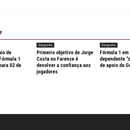
R
Desporto
Desporto
io de
Primeiro objetivo de Jorge
Fórmula 1 em
 Fórmula 1
Costa no Farense é
dependente “d
para 02 de
devolver a confiança aos
de apoio do G
jogadores