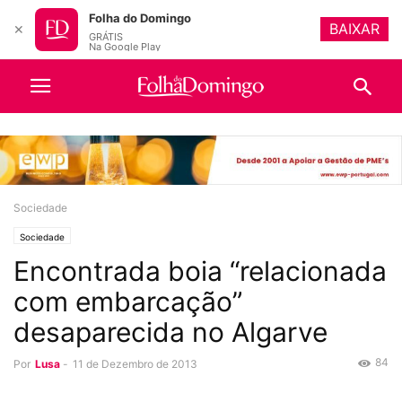
Folha do Domingo
BAIXAR
✕
GRÁTIS
Na Google Play
Sociedade
Sociedade
Encontrada boia “relacionada
com embarcação”
desaparecida no Algarve
84
Por
Lusa
-
11 de Dezembro de 2013