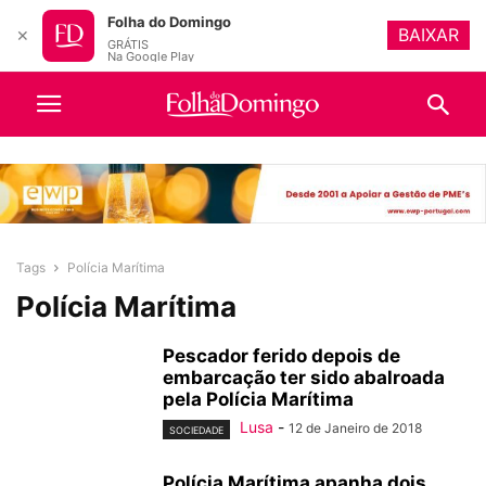
Folha do Domingo
BAIXAR
✕
GRÁTIS
Na Google Play
Tags
Polícia Marítima
Polícia Marítima
Pescador ferido depois de
embarcação ter sido abalroada
pela Polícia Marítima
Lusa
-
12 de Janeiro de 2018
SOCIEDADE
Polícia Marítima apanha dois