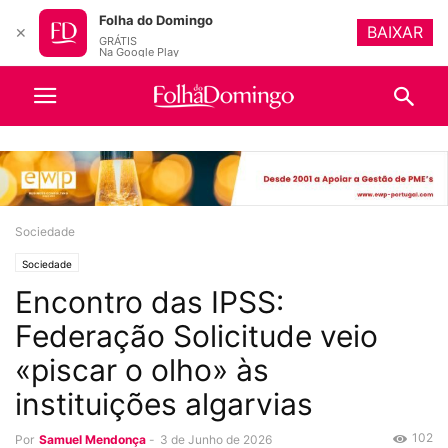
Folha do Domingo
BAIXAR
✕
GRÁTIS
Na Google Play
Sociedade
Sociedade
Encontro das IPSS:
Federação Solicitude veio
«piscar o olho» às
instituições algarvias
102
Por
Samuel Mendonça
-
3 de Junho de 2026