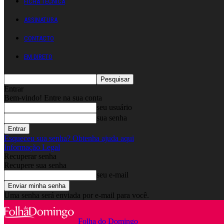
FICHA TÉCNICA
ASSINATURA
CONTACTO
EM DIRETO
Entrar
Bem-vindo! Entre na sua conta
seu usuário
sua senha
Esqueceu sua senha? Obtenha ajuda aqui
Informação Legal
Recuperar senha
Recupere sua senha
seu e-mail
Uma senha será enviada por e-mail para você.
Folha do Domingo