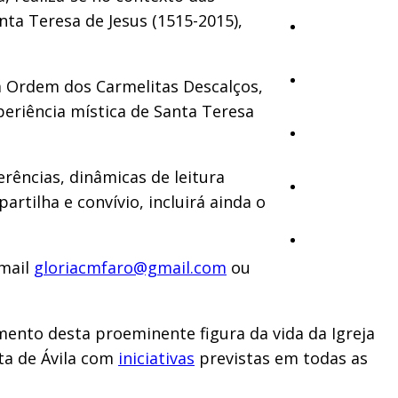
ta Teresa de Jesus (1515-2015),
Cultura
Ambiente
da Ordem dos Carmelitas Descalços,
periência mística de Santa Teresa
Desporto
erências, dinâmicas de leitura
Opinião
rtilha e convívio, incluirá ainda o
Vídeos
email
gloriacmfaro@gmail.com
ou
mento desta proeminente figura da vida da Igreja
ta de Ávila com
iniciativas
previstas em todas as