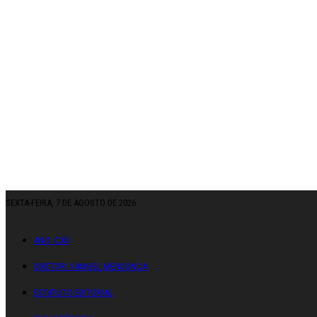
SEXTA-FEIRA, 7 DE AGOSTO DE 2026
ANO: CXII
DIRETOR: SAMUEL MENDONÇA
ESTATUTO EDITORIAL