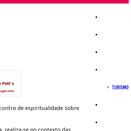
Início
Igreja
Sociedade
Economia
TURISMO
Política
contro de espiritualidade sobre
Educação
a, realiza-se no contexto das