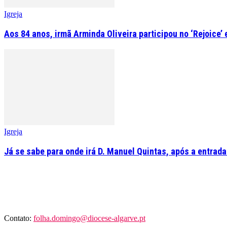
Igreja
Aos 84 anos, irmã Arminda Oliveira participou no ‘Rejoice’
Igreja
Já se sabe para onde irá D. Manuel Quintas, após a entrad
Contato:
folha.domingo@diocese-algarve.pt