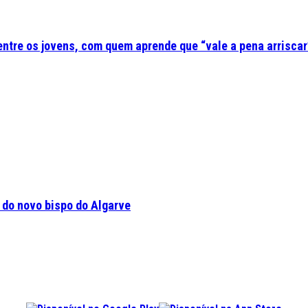
 entre os jovens, com quem aprende que “vale a pena arriscar
a do novo bispo do Algarve