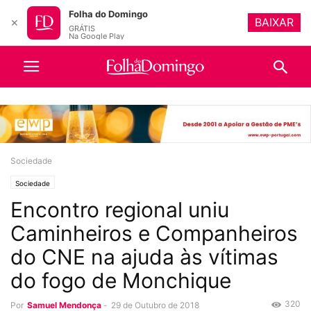
Folha do Domingo
BAIXAR
✕
GRÁTIS
Na Google Play
Sociedade
Sociedade
Encontro regional uniu
Caminheiros e Companheiros
do CNE na ajuda às vítimas
do fogo de Monchique
320
Por
Samuel Mendonça
-
29 de Outubro de 2018