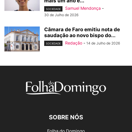
mais um ano e...
Samuel Mendonça
-
SOCIEDADE
30 de Julho de 2026
Câmara de Faro emitiu nota de
saudação ao novo bispo do...
Redação
-
14 de Julho de 2026
SOCIEDADE
SOBRE NÓS
Folha do Domingo