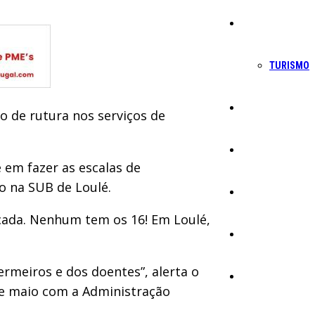
Economia
TURISMO
Política
 de rutura nos serviços de
Educação
 em fazer as escalas de
o na SUB de Loulé.
Cultura
cada. Nenhum tem os 16! Em Loulé,
Ambiente
ermeiros e dos doentes”, alerta o
Desporto
 de maio com a Administração