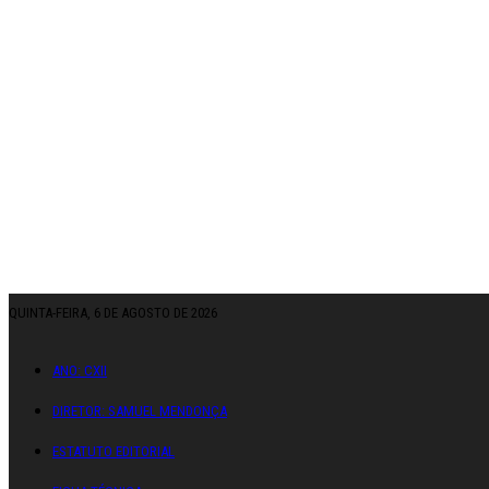
QUINTA-FEIRA, 6 DE AGOSTO DE 2026
ANO: CXII
DIRETOR: SAMUEL MENDONÇA
ESTATUTO EDITORIAL