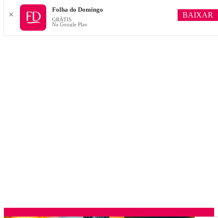
Folha do Domingo
BAIXAR
✕
GRÁTIS
Na Google Play