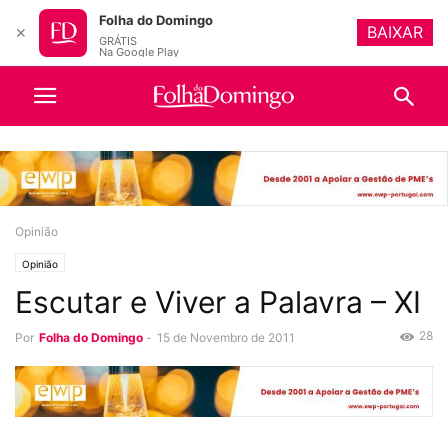
Folha do Domingo
BAIXAR
✕
GRÁTIS
Na Google Play
Opinião
Opinião
Escutar e Viver a Palavra – XI
28
Por
Folha do Domingo
-
15 de Novembro de 2011