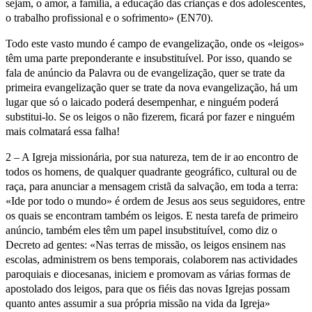
sejam, o amor, a família, a educação das crianças e dos adolescentes,
o trabalho profissional e o sofrimento» (EN70).
Todo este vasto mundo é campo de evangelização, onde os «leigos»
têm uma parte preponderante e insubstituível. Por isso, quando se
fala de anúncio da Palavra ou de evangelização, quer se trate da
primeira evangelização quer se trate da nova evangelização, há um
lugar que só o laicado poderá desempenhar, e ninguém poderá
substitui-lo. Se os leigos o não fizerem, ficará por fazer e ninguém
mais colmatará essa falha!
2 – A Igreja missionária, por sua natureza, tem de ir ao encontro de
todos os homens, de qualquer quadrante geográfico, cultural ou de
raça, para anunciar a mensagem cristã da salvação, em toda a terra:
«Ide por todo o mundo» é ordem de Jesus aos seus seguidores, entre
os quais se encontram também os leigos. E nesta tarefa de primeiro
anúncio, também eles têm um papel insubstituível, como diz o
Decreto ad gentes: «Nas terras de missão, os leigos ensinem nas
escolas, administrem os bens temporais, colaborem nas actividades
paroquiais e diocesanas, iniciem e promovam as várias formas de
apostolado dos leigos, para que os fiéis das novas Igrejas possam
quanto antes assumir a sua própria missão na vida da Igreja»