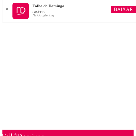
Folha do Domingo
BAIXAR
✕
GRÁTIS
Na Google Play