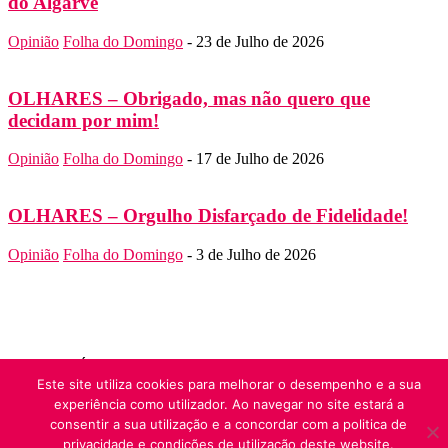
do Algarve
Opinião
Folha do Domingo
-
23 de Julho de 2026
OLHARES – Obrigado, mas não quero que
decidam por mim!
Opinião
Folha do Domingo
-
17 de Julho de 2026
OLHARES – Orgulho Disfarçado de Fidelidade!
Opinião
Folha do Domingo
-
3 de Julho de 2026
SOBRE NÓS
Folha do Domingo
Este site utiliza cookies para melhorar o desempenho e a sua
Contato:
folha.domingo@diocese-algarve.pt
experiência como utilizador. Ao navegar no site estará a
SIGA-NOS
consentir a sua utilização e a concordar com a politica de
© Folha do Domingo 2026, todos os direitos reservados.
privacidade e condições de utilização deste website.