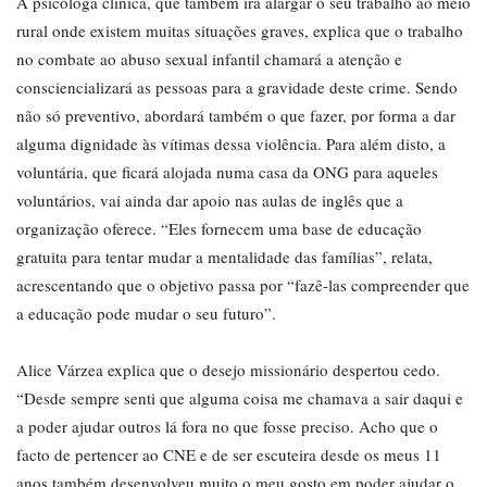
A psicóloga clínica, que também irá alargar o seu trabalho ao meio
rural onde existem muitas situações graves, explica que o trabalho
no combate ao abuso sexual infantil chamará a atenção e
consciencializará as pessoas para a gravidade deste crime. Sendo
não só preventivo, abordará também o que fazer, por forma a dar
alguma dignidade às vítimas dessa violência. Para além disto, a
voluntária, que ficará alojada numa casa da ONG para aqueles
voluntários, vai ainda dar apoio nas aulas de inglês que a
organização oferece. “Eles fornecem uma base de educação
gratuita para tentar mudar a mentalidade das famílias”, relata,
acrescentando que o objetivo passa por “fazê-las compreender que
a educação pode mudar o seu futuro”.
Alice Várzea explica que o desejo missionário despertou cedo.
“Desde sempre senti que alguma coisa me chamava a sair daqui e
a poder ajudar outros lá fora no que fosse preciso. Acho que o
facto de pertencer ao CNE e de ser escuteira desde os meus 11
anos também desenvolveu muito o meu gosto em poder ajudar o