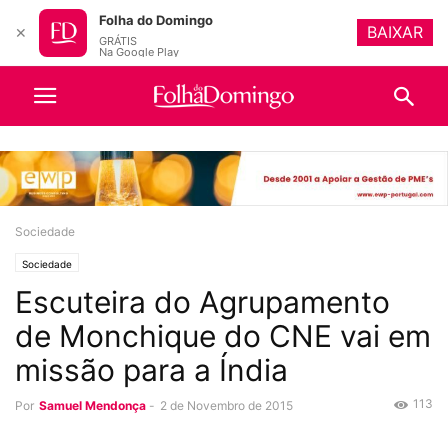
Folha do Domingo
BAIXAR
✕
GRÁTIS
Na Google Play
Sociedade
Sociedade
Escuteira do Agrupamento
de Monchique do CNE vai em
missão para a Índia
113
Por
Samuel Mendonça
-
2 de Novembro de 2015