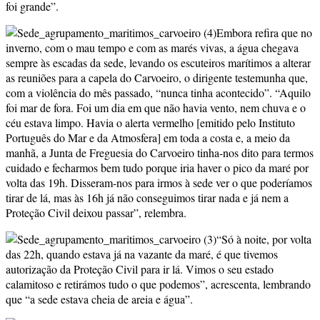
foi grande”.
Embora refira que no
inverno, com o mau tempo e com as marés vivas, a água chegava
sempre às escadas da sede, levando os escuteiros marítimos a alterar
as reuniões para a capela do Carvoeiro, o dirigente testemunha que,
com a violência do mês passado, “nunca tinha acontecido”. “Aquilo
foi mar de fora. Foi um dia em que não havia vento, nem chuva e o
céu estava limpo. Havia o alerta vermelho [emitido pelo Instituto
Português do Mar e da Atmosfera] em toda a costa e, a meio da
manhã, a Junta de Freguesia do Carvoeiro tinha-nos dito para termos
cuidado e fecharmos bem tudo porque iria haver o pico da maré por
volta das 19h. Disseram-nos para irmos à sede ver o que poderíamos
tirar de lá, mas às 16h já não conseguimos tirar nada e já nem a
Proteção Civil deixou passar”, relembra.
“Só à noite, por volta
das 22h, quando estava já na vazante da maré, é que tivemos
autorização da Proteção Civil para ir lá. Vimos o seu estado
calamitoso e retirámos tudo o que podemos”, acrescenta, lembrando
que “a sede estava cheia de areia e água”.