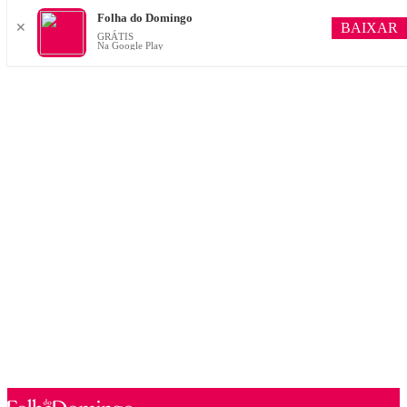
Folha do Domingo
BAIXAR
✕
GRÁTIS
Na Google Play