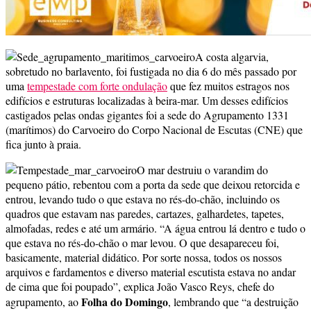
A costa algarvia,
sobretudo no barlavento, foi fustigada no dia 6 do mês passado por
uma
tempestade com forte ondulação
que fez muitos estragos nos
edifícios e estruturas localizadas à beira-mar. Um desses edifícios
castigados pelas ondas gigantes foi a sede do Agrupamento 1331
(marítimos) do Carvoeiro do Corpo Nacional de Escutas (CNE) que
fica junto à praia.
O mar destruiu o varandim do
pequeno pátio, rebentou com a porta da sede que deixou retorcida e
entrou, levando tudo o que estava no rés-do-chão, incluindo os
quadros que estavam nas paredes, cartazes, galhardetes, tapetes,
almofadas, redes e até um armário. “A água entrou lá dentro e tudo o
que estava no rés-do-chão o mar levou. O que desapareceu foi,
basicamente, material didático. Por sorte nossa, todos os nossos
arquivos e fardamentos e diverso material escutista estava no andar
de cima que foi poupado”, explica João Vasco Reys, chefe do
Folha do Domingo
agrupamento, ao
,
lembrando que “a destruição