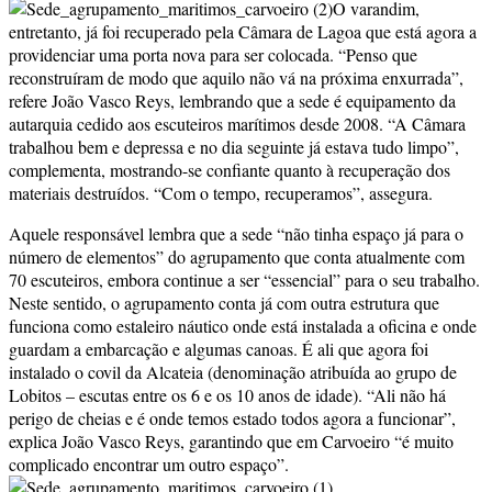
O varandim,
entretanto, já foi recuperado pela Câmara de Lagoa que está agora a
providenciar uma porta nova para ser colocada. “Penso que
reconstruíram de modo que aquilo não vá na próxima enxurrada”,
refere João Vasco Reys, lembrando que a sede é equipamento da
autarquia cedido aos escuteiros marítimos desde 2008. “A Câmara
trabalhou bem e depressa e no dia seguinte já estava tudo limpo”,
complementa, mostrando-se confiante quanto à recuperação dos
materiais destruídos. “Com o tempo, recuperamos”, assegura.
Aquele responsável lembra que a sede “não tinha espaço já para o
número de elementos” do agrupamento que conta atualmente com
70 escuteiros, embora continue a ser “essencial” para o seu trabalho.
Neste sentido, o agrupamento conta já com outra estrutura que
funciona como estaleiro náutico onde está instalada a oficina e onde
guardam a embarcação e algumas canoas. É ali que agora foi
instalado o covil da Alcateia (denominação atribuída ao grupo de
Lobitos – escutas entre os 6 e os 10 anos de idade). “Ali não há
perigo de cheias e é onde temos estado todos agora a funcionar”,
explica João Vasco Reys, garantindo que em Carvoeiro “é muito
complicado encontrar um outro espaço”.