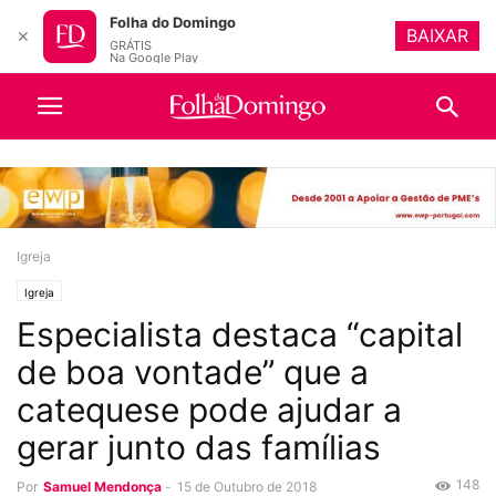
Folha do Domingo
BAIXAR
✕
GRÁTIS
Na Google Play
Igreja
Igreja
Especialista destaca “capital
de boa vontade” que a
catequese pode ajudar a
gerar junto das famílias
148
Por
Samuel Mendonça
-
15 de Outubro de 2018