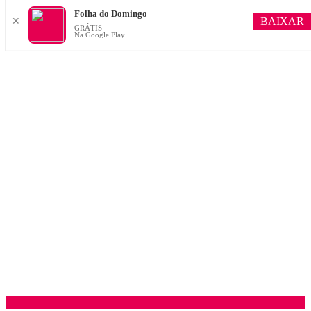
Folha do Domingo
BAIXAR
✕
GRÁTIS
Na Google Play