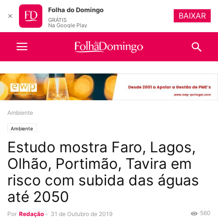
Folha do Domingo
BAIXAR
✕
GRÁTIS
Na Google Play
Ambiente
Ambiente
Estudo mostra Faro, Lagos,
Olhão, Portimão, Tavira em
risco com subida das águas
até 2050
560
Por
Redação
-
31 de Outubro de 2019