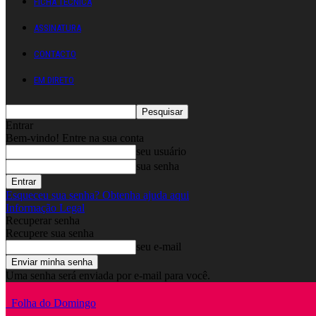
FICHA TÉCNICA
ASSINATURA
CONTACTO
EM DIRETO
Entrar
Bem-vindo! Entre na sua conta
seu usuário
sua senha
Esqueceu sua senha? Obtenha ajuda aqui
Informação Legal
Recuperar senha
Recupere sua senha
seu e-mail
Uma senha será enviada por e-mail para você.
Folha do Domingo