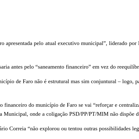
iro apresentada pelo atual executivo municipal”, liderado po
ssaria antes pelo “saneamento financeiro” em vez do reequilíbr
cípio de Faro não é estrutural mas sim conjuntural – logo, pa
io financeiro do município de Faro se vai “reforçar e central
eia Municipal, onde a coligação PSD/PP/PT/MIM não dispõe d
io Correia “não explorou ou tentou outras possibilidades leg