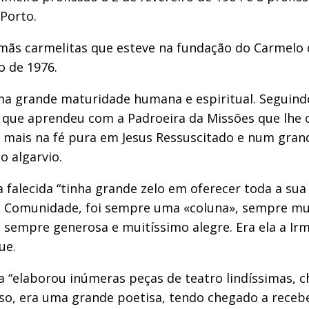
Porto.
rmãs carmelitas que esteve na fundação do Carmelo
o de 1976.
uma grande maturidade humana e espiritual. Seguind
l, que aprendeu com a Padroeira da Missões que lhe 
z mais na fé pura em Jesus Ressuscitado e num grand
 algarvio.
a falecida “tinha grande zelo em oferecer toda a sua
Na Comunidade, foi sempre uma «coluna», sempre mu
sempre generosa e muitíssimo alegre. Era ela a Irm
ue.
 “elaborou inúmeras peças de teatro lindíssimas, ch
isso, era uma grande poetisa, tendo chegado a rece