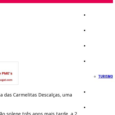
Início
Igreja
Sociedade
Economia
TURISMO
Política
ia das Carmelitas Descalças, uma
Educação
são solene três anos mais tarde, a 2