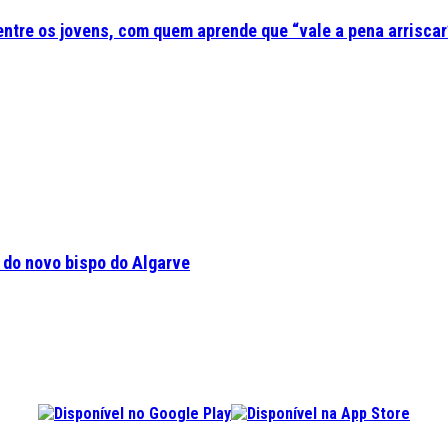
 entre os jovens, com quem aprende que “vale a pena arriscar
a do novo bispo do Algarve