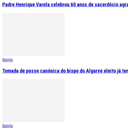
Padre Henrique Varela celebrou 60 anos de sacerdócio agr
Igreja
Tomada de posse canónica do bispo do Algarve eleito já tem
Igreja