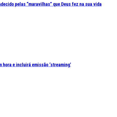
adecido pelas “maravilhas” que Deus fez na sua vida
 hora e incluirá emissão ‘streaming’