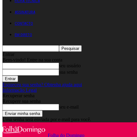
FICHA TÉCNICA
ASSINATURA
CONTACTO
EM DIRETO
Entrar
Bem-vindo! Entre na sua conta
seu usuário
sua senha
Esqueceu sua senha? Obtenha ajuda aqui
Informação Legal
Recuperar senha
Recupere sua senha
seu e-mail
Uma senha será enviada por e-mail para você.
Folha do Domingo