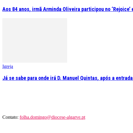
Aos 84 anos, irmã Arminda Oliveira participou no ‘Rejoice’
Igreja
Já se sabe para onde irá D. Manuel Quintas, após a entrad
Contato:
folha.domingo@diocese-algarve.pt