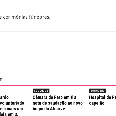
s cerimónias fúnebres.
R
Sociedade
Sociedade
nardo
Câmara de Faro emitiu
Hospital de F
 voluntariado
nota de saudação ao novo
capelão
 em mais um
bispo do Algarve
dois em S.