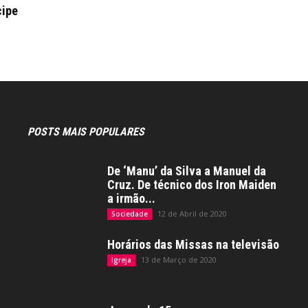
cipe
POSTS MAIS POPULARES
De ‘Manu’ da Silva a Manuel da
Cruz. De técnico dos Iron Maiden
a irmão...
12 de Abril de 2020
Sociedade
Horários das Missas na televisão
13 de Março de 2020
Igreja