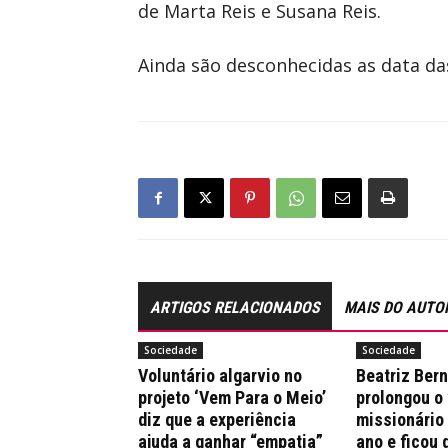
de Marta Reis e Susana Reis.
Ainda são desconhecidas as data da
ARTIGOS RELACIONADOS
MAIS DO AUTO
Sociedade
Sociedade
Voluntário algarvio no
Beatriz Ber
projeto ‘Vem Para o Meio’
prolongou o
diz que a experiência
missionário
ajuda a ganhar “empatia”
ano e ficou 