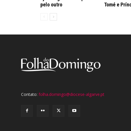
pelo outro
Tomé e Prín
Contato:
folha.domingo@diocese-algarve.pt