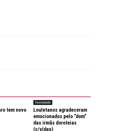
Sociedade
aro tem novo
Louletanos agradeceram
emocionados pelo “dom”
das irmãs doroteias
(c/vídeo)