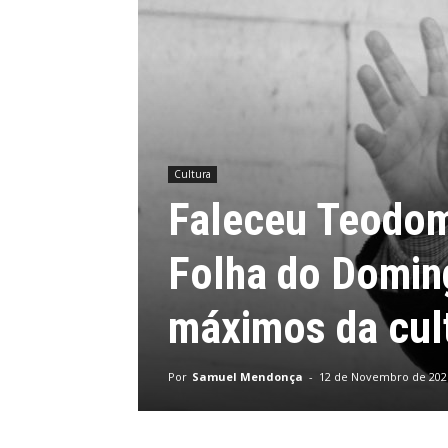
Cultura
Faleceu Teodom
Folha do Domin
máximos da cult
Por
Samuel Mendonça
-
12 de Novembro de 202