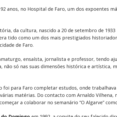
92 anos, no Hospital de Faro, um dos expoentes má
tória, da cultura, nascido a 20 de setembro de 1933
ra tido como um dos mais prestigiados historiador
cidade de Faro.
amaturgo, ensaísta, jornalista e professor, tendo a
a, não só nas suas dimensões histórica e artística, 
foi para Faro completar estudos, onde trabalhava de
 várias matérias. Do contacto com Arnaldo Vilhena, mé
começar a colaborar no semanário “O Algarve” como 
a do Domingo
em 1992, a convite do seu falecido di