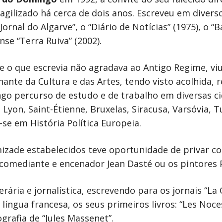
agilizado há cerca de dois anos. Escreveu em diver
Jornal do Algarve”, o “Diário de Notícias” (1975), o “B
se “Terra Ruiva” (2002).
 o que escrevia não agradava ao Antigo Regime, viu
hante da Cultura e das Artes, tendo visto acolhida, 
ongo percurso de estudo e de trabalho em diversas 
Lyon, Saint-Étienne, Bruxelas, Siracusa, Varsóvia, T
-se em História Política Europeia.
mizade estabelecidos teve oportunidade de privar 
comediante e encenador Jean Dasté ou os pintores Pa
rária e jornalística, escrevendo para os jornais “La 
língua francesa, os seus primeiros livros: “Les Noce
rafia de “Jules Massenet”.