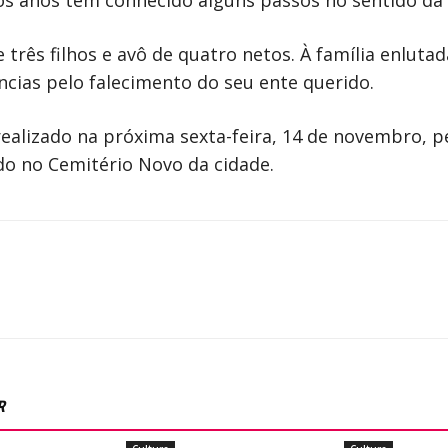
s anos tem conhecido alguns passos no sentido da 
três filhos e avô de quatro netos. À família enlutad
ncias pelo falecimento do seu ente querido.
ealizado na próxima sexta-feira, 14 de novembro, pe
do no Cemitério Novo da cidade.
R