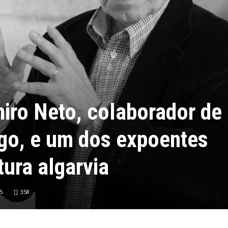
iro Neto, colaborador de
go, e um dos expoentes
ura algarvia
5
358