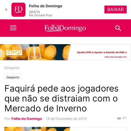
Folha do Domingo
BAIXAR
✕
GRÁTIS
Na Google Play
Desporto
Desporto
Faquirá pede aos jogadores
que não se distraiam com o
Mercado de Inverno
41
Por
Folha do Domingo
-
18 de Dezembro de 2010