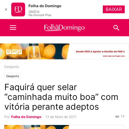
Folha do Domingo
BAIXAR
✕
GRÁTIS
Na Google Play
Desporto
Desporto
Faquirá quer selar
“caminhada muito boa” com
vitória perante adeptos
14
Por
Folha do Domingo
-
13 de Maio de 2011