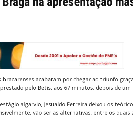
 Braga na apresentação mas
os bracarenses acabaram por chegar ao triunfo gra
prestado pelo Betis, aos 67 minutos, depois de um 
stágio algarvio, Jesualdo Ferreira deixou os teóric
isivelmente, vão ser as alternativas, entre os quais 