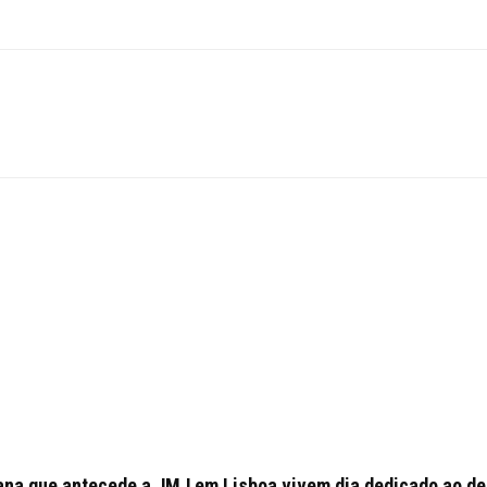
ana que antecede a JMJ em Lisboa vivem dia dedicado ao des