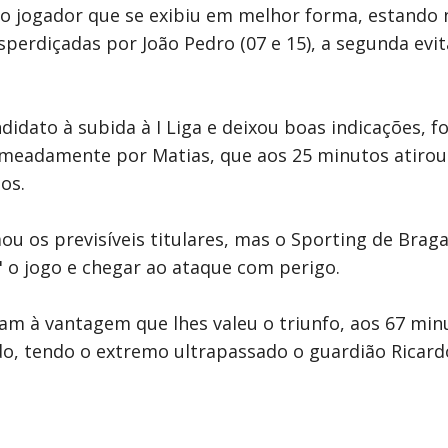
oi o jogador que se exibiu em melhor forma, estan
perdiçadas por João Pedro (07 e 15), a segunda evit
dato à subida à I Liga e deixou boas indicações, fo
nomeadamente por Matias, que aos 25 minutos atiro
os.
mou os previsíveis titulares, mas o Sporting de Bra
" o jogo e chegar ao ataque com perigo.
am à vantagem que lhes valeu o triunfo, aos 67 mi
do, tendo o extremo ultrapassado o guardião Ricardo