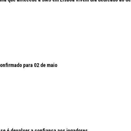
confirmado para 02 de maio
nse é devolver a confiança aos jogadores