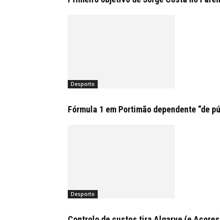
Desporto
Fórmula 1 em Portimão dependente “de pú
Desporto
Controlo de custos tira Algarve (e Açores