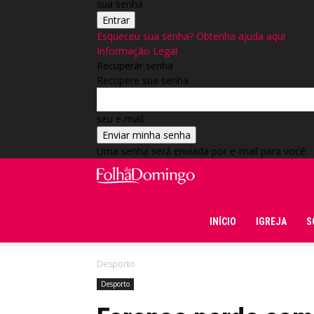
sua senha
Esqueceu sua senha? Obtenha ajuda aqui
Informação Legal
Recuperar senha
Recupere sua senha
seu e-mail
Uma senha será enviada por e-mail para você.
Folha do Domingo
INÍCIO
IGREJA
S
Desporto
Desporto