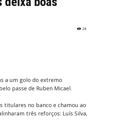
 deixa boas
24
ças a um golo do extremo
belo passe de Ruben Micael.
os titulares no banco e chamou ao
alinharam três reforços: Luís Silva,