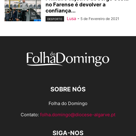
no Farense é devolver a
confiança...
Lusa
-
5 de Fevereiro de 2021
DESPORTO
SOBRE NÓS
Folha do Domingo
Contato:
folha.domingo@diocese-algarve.pt
SIGA-NOS