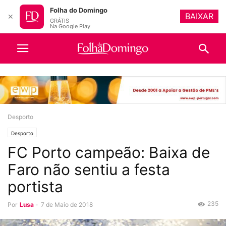
Folha do Domingo
BAIXAR
✕
GRÁTIS
Na Google Play
Desporto
Desporto
FC Porto campeão: Baixa de
Faro não sentiu a festa
portista
235
Por
Lusa
-
7 de Maio de 2018