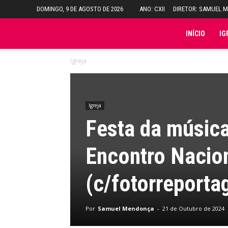
DOMINGO, 9 DE AGOSTO DE 2026
ANO: CXII
DIRETOR: SAMUEL 
Folha
INÍCIO
IG
Igreja
do
Domingo
Igreja
Festa da música
Encontro Nacion
(c/fotorreport
Por
Samuel Mendonça
-
21 de Outubro de 2024