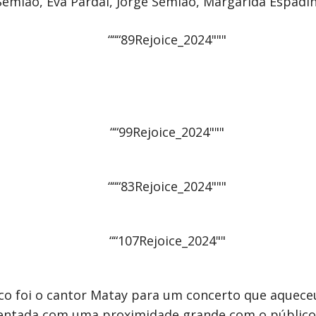
Semião, Eva Pardal, Jorge Semião, Margarida Espadi
lco foi o cantor Matay para um concerto que aquec
entada com uma proximidade grande com o público