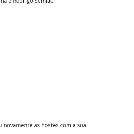
nha e Rodrigo Semião.
eu novamente as hostes com a sua
.