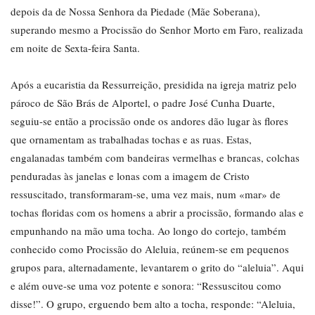
depois da de Nossa Senhora da Piedade (Mãe Soberana),
superando mesmo a Procissão do Senhor Morto em Faro, realizada
em noite de Sexta-feira Santa.
Após a eucaristia da Ressurreição, presidida na igreja matriz pelo
pároco de São Brás de Alportel, o padre José Cunha Duarte,
seguiu-se então a procissão onde os andores dão lugar às flores
que ornamentam as trabalhadas tochas e as ruas. Estas,
engalanadas também com bandeiras vermelhas e brancas, colchas
penduradas às janelas e lonas com a imagem de Cristo
ressuscitado, transformaram-se, uma vez mais, num «mar» de
tochas floridas com os homens a abrir a procissão, formando alas e
empunhando na mão uma tocha. Ao longo do cortejo, também
conhecido como Procissão do Aleluia, reúnem-se em pequenos
grupos para, alternadamente, levantarem o grito do “aleluia”. Aqui
e além ouve-se uma voz potente e sonora: “Ressuscitou como
disse!”. O grupo, erguendo bem alto a tocha, responde: “Aleluia,