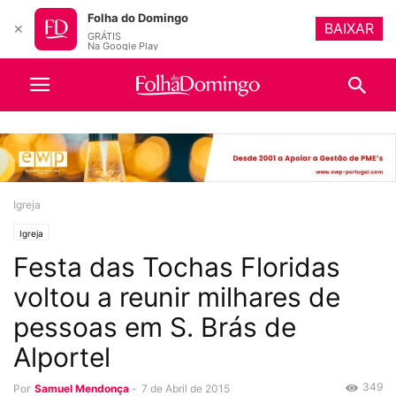
Folha do Domingo
BAIXAR
✕
GRÁTIS
Na Google Play
Igreja
Igreja
Festa das Tochas Floridas
voltou a reunir milhares de
pessoas em S. Brás de
Alportel
349
Por
Samuel Mendonça
-
7 de Abril de 2015