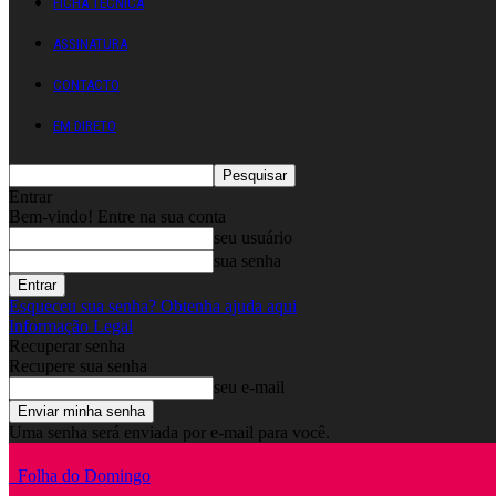
FICHA TÉCNICA
ASSINATURA
CONTACTO
EM DIRETO
Entrar
Bem-vindo! Entre na sua conta
seu usuário
sua senha
Esqueceu sua senha? Obtenha ajuda aqui
Informação Legal
Recuperar senha
Recupere sua senha
seu e-mail
Uma senha será enviada por e-mail para você.
Folha do Domingo