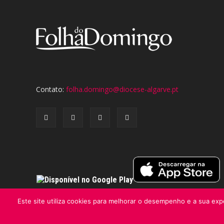
Contato:
folha.domingo@diocese-algarve.pt
Este site utiliza cookies para melhorar o desempenho e a sua expe