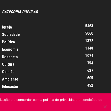
CATEGORIA POPULAR
5463
Igreja
5060
Sociedade
1372
Política
1348
Economia
1074
Desporto
754
Cultura
637
Opinião
605
Ambiente
452
Educação
lização e a concordar com a politica de privacidade e condições de