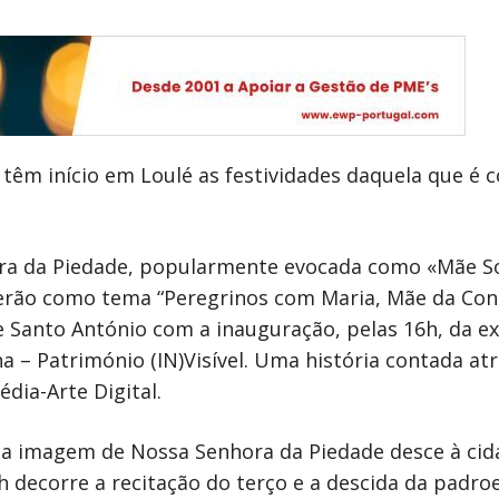
êm início em Loulé as festividades daquela que é 
ra da Piedade, popularmente evocada como «Mãe So
terão como tema “Peregrinos com Maria, Mãe da Cons
e Santo António com a inauguração, pelas 16h, da e
na – Património (IN)Visível. Uma história contada at
ia-Arte Digital.
 a imagem de Nossa Senhora da Piedade desce à cida
 decorre a recitação do terço e a descida da padroe