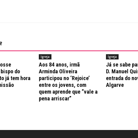
R
Igreja
Igreja
posse
Aos 84 anos, irmã
Já se sabe pa
 bispo do
Arminda Oliveira
D. Manuel Qui
to já tem hora
participou no ‘Rejoice’
entrada do no
missão
entre os jovens, com
Algarve
quem aprende que “vale a
pena arriscar”