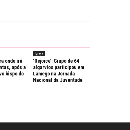
Igreja
ra onde irá
‘Rejoice’: Grupo de 64
ntas, após a
algarvios participou em
vo bispo do
Lamego na Jornada
Nacional da Juventude