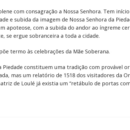
 solene com consagração a Nossa Senhora. Tem iníci
idade e subida da imagem de Nossa Senhora da Pieda
 em apoteose, com a subida do andor ao íngreme cer
, se ergue sobranceira a toda a cidade.
te põe termo às celebrações da Mãe Soberana.
a Piedade constituem uma tradição com provável ori
cada, mas um relatório de 1518 dos visitadores da 
atriz de Loulé já existia um “retábulo de portas co