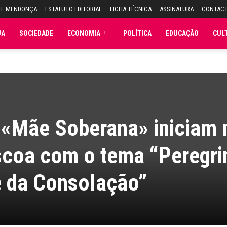
EL MENDONÇA
ESTATUTO EDITORIAL
FICHA TÉCNICA
ASSINATURA
CONTAC
JA
SOCIEDADE
ECONOMIA
POLÍTICA
EDUCAÇÃO
CUL
 «Mãe Soberana» iniciam 
coa com o tema “Peregri
 da Consolação”