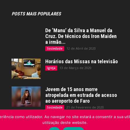
POSTS MAIS POPULARES
De ‘Manu’ da Silva a Manuel da
Cruz. De técnico dos Iron Maiden
a irmão...
12 de Abril de 2020
Sociedade
Horários das Missas na televisão
13 de Março de 2020
Igreja
Jovem de 15 anos morre
atropelada em estrada de acesso
ao aeroporto de Faro
21 de Fevereiro de 2020
Sociedade
riência como utilizador. Ao navegar no site estará a consentir a sua uti
utilização deste website.