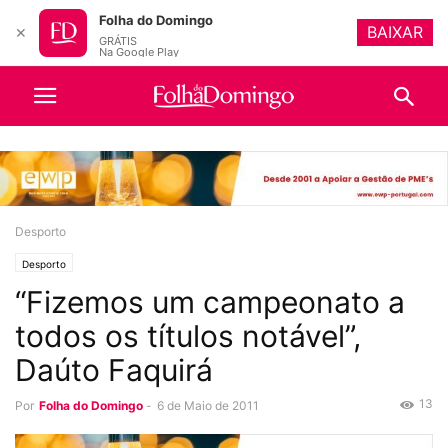
Folha do Domingo
BAIXAR
✕
GRÁTIS
Na Google Play
Desporto
Desporto
“Fizemos um campeonato a
todos os títulos notável”,
Daúto Faquirá
13
Por
Folha do Domingo
-
6 de Maio de 2011