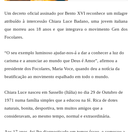
Um decreto oficial assinado por Bento XVI reconhece um milagre
atribuído à intercessão Chiara Luce Badano, uma jovem italiana
que morreu aos 18 anos e que integrava o movimento Gen dos
Focolares.
“O seu exemplo luminoso ajudar-nos-á a dar a conhecer a luz do
carisma e a anunciar ao mundo que Deus é Amor”, afirmou a
presidente dos Focolares, Maria Voce, quando deu a notícia da
beatificação ao movimento espalhado em todo o mundo.
Chiara Luce nasceu em Sassello (Itália) no dia 29 de Outubro de
1971 numa família simples que a educou na fé. Rica de dotes
naturais, bonita, desportiva, tem muitos amigos que a
consideravam, ao mesmo tempo, normal e extraordinária.
Aos 17 anos, foi-lhe diagnosticado um tumor ósseo, e começou a