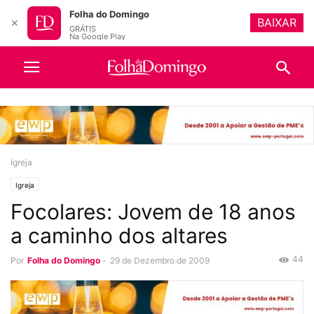
Folha do Domingo
BAIXAR
✕
GRÁTIS
Na Google Play
Igreja
Igreja
Focolares: Jovem de 18 anos
a caminho dos altares
44
Por
Folha do Domingo
-
29 de Dezembro de 2009