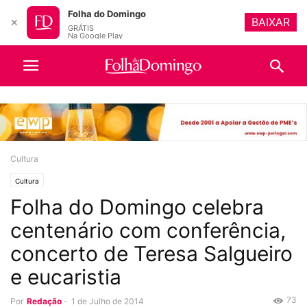
Folha do Domingo
BAIXAR
✕
GRÁTIS
Na Google Play
Cultura
Cultura
Folha do Domingo celebra
centenário com conferência,
concerto de Teresa Salgueiro
e eucaristia
73
Por
Redação
-
1 de Julho de 2014