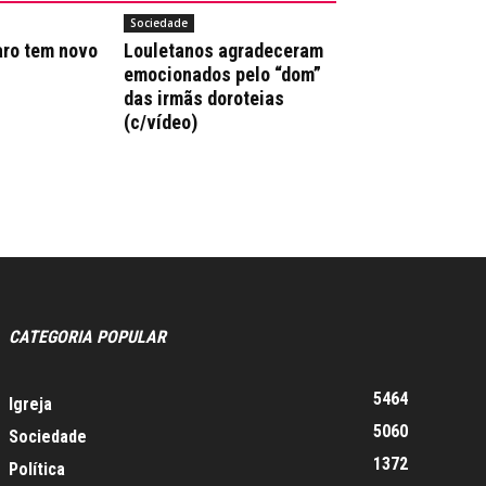
Sociedade
aro tem novo
Louletanos agradeceram
emocionados pelo “dom”
das irmãs doroteias
(c/vídeo)
CATEGORIA POPULAR
5464
Igreja
5060
Sociedade
1372
Política