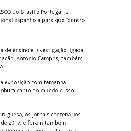
CO do Brasil e Portugal, e
cional espanhola para que “dentro
 de ensino e investigação ligada
fundação, António Campos, também
a.
uma exposição com tamanha
 nenhum canto do mundo e isso
rtuguesa, os jornais centenários
o de 2017, e foram também
bril do mesmo ano, no Palácio de