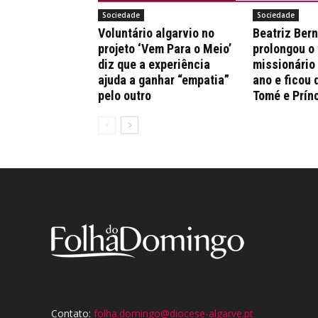
Sociedade
Sociedade
Voluntário algarvio no
Beatriz Ber
projeto ‘Vem Para o Meio’
prolongou o
diz que a experiência
missionário
ajuda a ganhar “empatia”
ano e ficou 
pelo outro
Tomé e Prín
Contato:
folha.domingo@diocese-algarve.pt