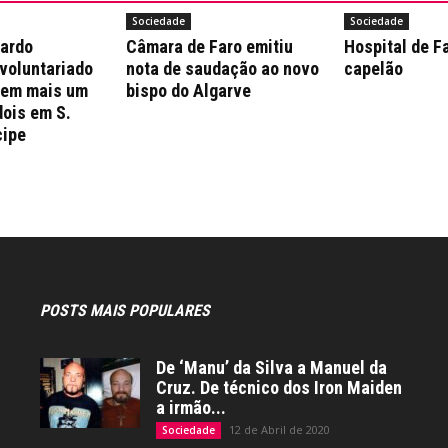
Sociedade
Sociedade
nardo
Câmara de Faro emitiu
Hospital de F
 voluntariado
nota de saudação ao novo
capelão
 em mais um
bispo do Algarve
dois em S.
cipe
POSTS MAIS POPULARES
De ‘Manu’ da Silva a Manuel da
Cruz. De técnico dos Iron Maiden
a irmão...
12 de Abril de 2020
Sociedade