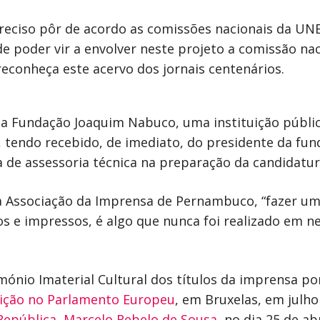
ciso pôr de acordo as comissões nacionais da UNES
 poder vir a envolver neste projeto a comissão na
conheça este acervo dos jornais centenários.
da Fundação Joaquim Nabuco, uma instituição pública
l, tendo recebido, de imediato, do presidente da 
a de assessoria técnica na preparação da candidatur
la Associação da Imprensa de Pernambuco, “fazer 
vos e impressos, é algo que nunca foi realizado em
ónio Imaterial Cultural dos títulos da imprensa po
ição no Parlamento Europeu
, em Bruxelas, em julh
epública, Marcelo Rebelo de Sousa
, no dia 25 de a