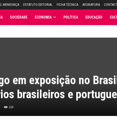
EL MENDONÇA
ESTATUTO EDITORIAL
FICHA TÉCNICA
ASSINATURA
CONTAC
JA
SOCIEDADE
ECONOMIA
POLÍTICA
EDUCAÇÃO
CUL
go em exposição no Brasi
rios brasileiros e portugu
228