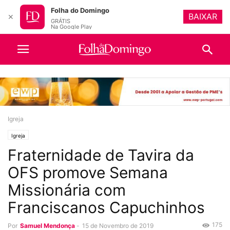
Folha do Domingo
BAIXAR
✕
GRÁTIS
Na Google Play
Igreja
Igreja
Fraternidade de Tavira da
OFS promove Semana
Missionária com
Franciscanos Capuchinhos
175
Por
Samuel Mendonça
-
15 de Novembro de 2019