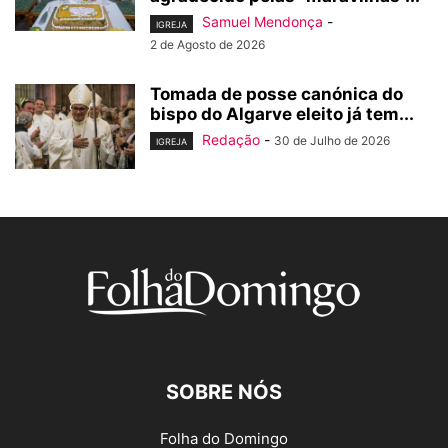
Samuel Mendonça
-
IGREJA
2 de Agosto de 2026
Tomada de posse canónica do
bispo do Algarve eleito já tem...
Redação
-
30 de Julho de 2026
IGREJA
SOBRE NÓS
Folha do Domingo