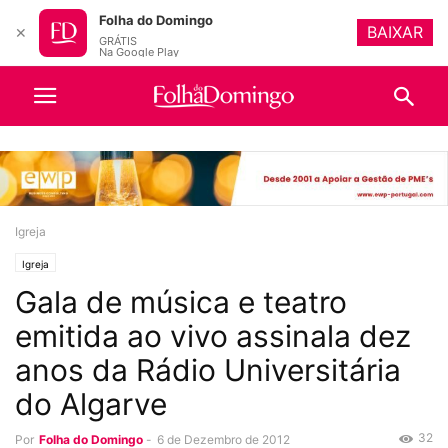
Folha do Domingo
BAIXAR
✕
GRÁTIS
Na Google Play
Igreja
Igreja
Gala de música e teatro
emitida ao vivo assinala dez
anos da Rádio Universitária
do Algarve
32
Por
Folha do Domingo
-
6 de Dezembro de 2012