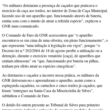
“Os militares detetaram a presença de caçador que praticava o
exercício da caça aos tordos, no interior de Zona de Caça Municipal,
fazendo uso de um aparelho que, funcionando através de bateria,
emitia sons com o intuito de atrair a referida espécie”, explicou a
GNR num comunicado.
O Comando de Faro da GNR acrescentou que “o aparelho
encontrava-se em cima de uma oliveira, em pleno funcionamento”, o
que representa “uma infração à legislação em vigor”, porque “o
Decreto-lei n.º 202/2004 de 18 de agosto proíbe a utilização ou a
detenção, durante o exercício venatório [caça], de aparelhos que
emitam ultrassons” ou “que, funcionando por bateria ou pilhas,
tenham por efeito atrair as espécies cinegéticas”.
Ao detetarem o caçador a incorrer nessa prática, os militares da
GNR detiveram-no e apreenderam o aparelho, assim como a
espingarda caçadeira, os cartuchos e cinco tordos já caçados, que
foram “entregues na Santa Casa da Misericórdia de Silves”,
sublinhou o Comando de Faro.
O detido foi ontem presente ao Tribunal de Silves para primeiro
interrogatório judicial e aplicação de eventuais medidas de coação.