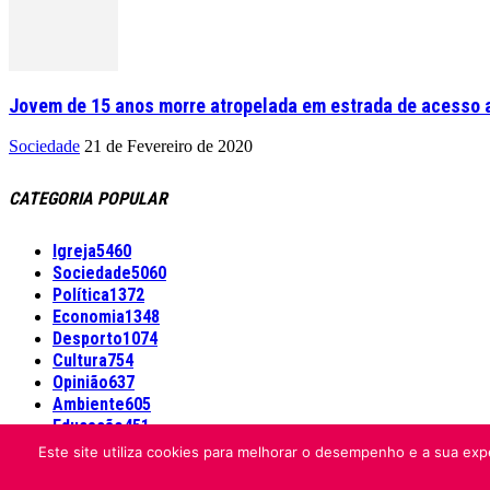
Jovem de 15 anos morre atropelada em estrada de acesso a
Sociedade
21 de Fevereiro de 2020
CATEGORIA POPULAR
Igreja
5460
Sociedade
5060
Política
1372
Economia
1348
Desporto
1074
Cultura
754
Opinião
637
Ambiente
605
Educação
451
Este site utiliza cookies para melhorar o desempenho e a sua expe
Informação Legal
Made by algarIT.pt