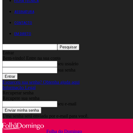
FICHA TÉCNICA
ASSINATURA
CONTACTO
EM DIRETO
Entrar
Bem-vindo! Entre na sua conta
seu usuário
sua senha
Esqueceu sua senha? Obtenha ajuda aqui
Informação Legal
Recuperar senha
Recupere sua senha
seu e-mail
Uma senha será enviada por e-mail para você.
Folha do Domingo