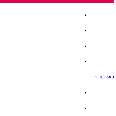
Início
Igreja
Sociedade
Economia
TURISMO
Política
Educação