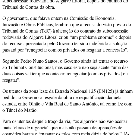
subconcessão rodoviária do Algarve Litoral, depois do chumbo do
Tribunal de Contas da obra.
O governante, que falava ontem na Comissão de Economia,
Inovação e Obras Públicas, lembrou que a recusa do visto prévio do
Tribunal de Contas (TdC) à alteração do contrato da subconcessão
rodoviária do Algarve Litoral criou “um problema enorme” e depois
do recurso apresentado pelo Governo ter sido indeferido a solução
passará por “renegociar com os privados ou resgatar a concessão”.
Segundo Pedro Nuno Santos, o Governo ainda irá tentar o recurso
ao Tribunal Constitucional, mas caso este não seja aceite “uma das
duas coisas vai ter que acontecer: renegociar [com os privados] ou
resgatar”.
Os utentes da zona leste da Estrada Nacional 125 (EN125) já tinham
pedido ao Governo o resgate da obra de requalificação daquela
estrada, entre Olhão e Vila Real de Santo António, tal como fez com
o Túnel do Marão.
Para os utentes daquele troço da via, “os algarvios não vão aceitar
mais ‘obras de urgência’, que mais não passam de operações de
cosmética barata e ‘enganar os tolos com meia dúzia de bolos'”, lê-