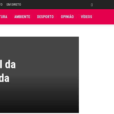
TO
EM DIRETO
TURA
AMBIENTE
DESPORTO
OPINIÃO
VÍDEOS
l da
da