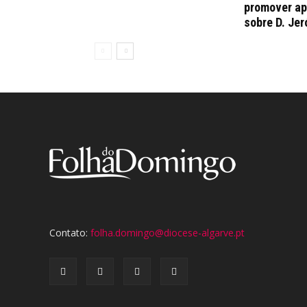
promover a
sobre D. Je
Contato:
folha.domingo@diocese-algarve.pt