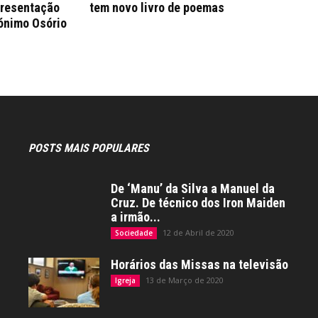
presentação
tem novo livro de poemas
rónimo Osório
POSTS MAIS POPULARES
De ‘Manu’ da Silva a Manuel da
Cruz. De técnico dos Iron Maiden
a irmão...
12 de Abril de 2020
Sociedade
Horários das Missas na televisão
13 de Março de 2020
Igreja