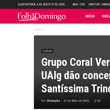
QUINTA-FEIRA, 6 DE AGOSTO DE 2026
ANO: CXII
DIRETOR: SAMU
Folha
INÍCIO
IGRE
Cultura
do
Domingo
Cultura
Grupo Coral Ver
UAlg dão conce
Santíssima Tri
Por
Redação
-
27 de Maio de 2026
92