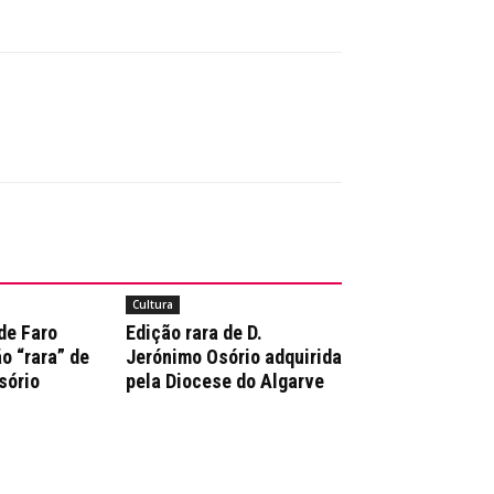
Cultura
de Faro
Edição rara de D.
o “rara” de
Jerónimo Osório adquirida
sório
pela Diocese do Algarve