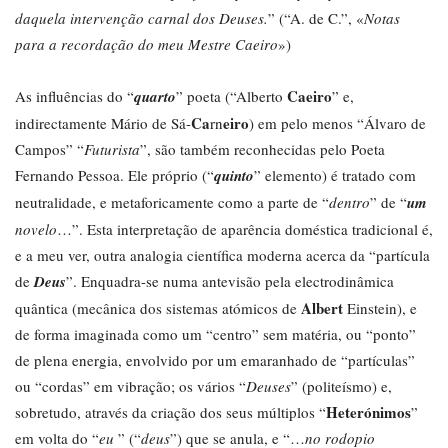
daquela intervenção carnal dos Deuses.
” (“A. de C.”, «
Notas
para a recordação do meu Mestre Caeiro
»)
Caeiro
As influências do “
quarto
” poeta (“Alberto
” e,
Ca
eiro
indirectamente Mário de Sá-
rn
) em pelo menos “Álvaro de
Campos” “
Futurista
”, são também reconhecidas pelo Poeta
Fernando Pessoa. Ele próprio (“
quinto
” elemento) é tratado com
neutralidade, e metaforicamente como a parte de “
dentro
” de “
um
novelo
…”. Esta interpretação de aparência doméstica tradicional é,
e a meu ver, outra analogia científica moderna acerca da “partícula
de
Deus
”. Enquadra-se numa antevisão pela electrodinâmica
Albert
quântica (mecânica dos sistemas atómicos de
Einstein), e
de forma imaginada como um “centro” sem matéria, ou “ponto”
de plena energia, envolvido por um emaranhado de “partículas”
ou “cordas” em vibração; os vários “
Deuses
” (politeísmo) e,
Heterónimos
sobretudo, através da criação dos seus múltiplos “
”
em volta do “
eu
” (“
deus
”) que se anula, e “…
no rodopio