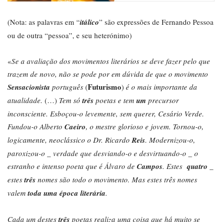
(Nota: as palavras em “
itálico
” são expressões de Fernando Pessoa
ou de outra “pessoa”, e seu heterónimo)
«
Se a avaliação dos movimentos literários se deve fazer pelo que
trazem de novo, não se pode por em dúvida de que o movimento
Futurismo
Sensacionista
português
(
)
é o mais importante da
atualidade.
(…)
Tem só
três
poetas e tem
um
precursor
inconsciente. Esboçou-o levemente, sem querer, Cesário Verde.
Fundou-o Alberto
Caeiro
, o mestre glorioso e jovem. Tornou-o,
logicamente, neoclássico o Dr. Ricardo
Reis
. Modernizou-o,
paroxizou-o _ verdade que desviando-o e desvirtuando-o _ o
estranho e intenso poeta que é Álvaro de
Campos
. Estes
quatro
_
estes
três
nomes são todo o movimento. Mas estes três nomes
valem
toda uma época literária
.
Cada um destes
três
poetas realiza uma coisa que há muito se