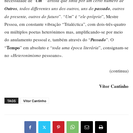
necessidade de “
Um
” “
artista que sinta por um certo número de
Outros
, todos differentes uns dos outros, uns do
passado
, outros
do presente, outros do futuro
”. “
Um
” é “
ele-próprio
”, Mestre
Pessoa, em constante vibração “Trialéctica”, com dois-três-quatro
ou múltiplos poetas heterónimos mas, amplificando-se por meio
do anulamento pessoal e, também através do “
Passado
”. O
Tempo
“
” em absoluto e “
toda uma época literária
”, consignam-se
no «
Heteronimismo
pessoano».
(continua)
Vítor Cantinho
TAGS
Vitor Cantinho