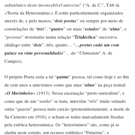
subatómico deste inconcebível universo
” (“A. de C.”, T.66 in
«Teoria da Heteronímia»). E estão particularmente organizados
através de, e pelo menos; “
dois poetas
” ou sempre por meio de
constelações de “
três
”, “
quatro
” ou mais “
estados
” de “
alma
”, e
Trialéctica
“
pessoas
” inventadas numa relação “
” sucessiva,
(diálogo entre “
dois
”, três, quatro… “
…poetas cada um com
quinze ou vinte personalidades
”… do “
Ultimatum
” A. de
Campos).
O próprio Poeta seria a tal “
quinta
” pessoa, tal como hoje e ao fim
de cem anos a antevemos como que uma “
alma
” na peça teatral:
«
O Marinheiro
» (1913). Nessa encenação “proto-surrealista”, e
como que de um “
sonho
” se trata, intervêm “
três
” irmãs velando
outra “
quarta
” pessoa num caixão (premonitoriamente, a morte de
Sá-Carneiro em 1916), e acham-se todas marcadamente fixadas
pela estética heteronímica. Os “heterónimos” são, como já se
aludiu neste estudo, um recurso estilístico “Futurista”, e