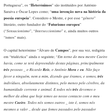
Heterónimos
Portuguesa”, os “
” são instituídos por António
uma invenção nova na história da
Saraiva e Óscar Lopes como; “
poesia europeia
”. Considero o Mestre, e por esse “
género
”
Futurismo europeu
literário, outro fundador do “
”
(“
Sensacionismo
”, “
Interseccionismo
” e, ainda muitos outros
“ismos” mais).
Campos
O capital heterónimo “Álvaro de
”, por sua vez, redigiria
em “trialéctica” ainda o seguinte; “
Em torno do meu mestre Caeiro
havia, como se terá depreendido destas páginas, principalmente
três
pessoas _ o Ricardo
Reis
, o António
Mora
e
eu
. Não faço
favor a ninguém, nem a mim, dizendo que éramos, e somos,
três
indivíduos, absolutamente distintos, pelo menos pelo cérebro, da
humanidade corrente e animal. E todos nós
três
devemos o
melhor da alma que hoje temos ao nosso contacto com o meu
mestre
Caeiro
. Todos nós somos outros _ isto é, somos nós
mesmos a valer _ desde que fomos passados pelo passador