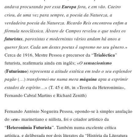
andava procurando por essa
Europa
fora, e em vão. Caeiro
criou, de uma vez para sempre, a poesia da Natureza, a
verdadeira poesia da Natureza. Ricardo Reis encontrou enfim a
fórmula neoclássica. Álvaro de Campos revelou o que todos os
futuristas
, paroxistas e modernistas vários andam há anos a
querer fazer. Cada um destes poetas é supremo no seu género.
»
Trialéctica
Cerca de 1916, Mestre Pessoa e precursor da “
”
futurista, reafirmaria ainda em inglês; «
O
sensacionismo
Futurismo
(
)
representa a atitude estética em todo o seu esplendor
pagão
(…)
transformei-me numa mera
máquina
apta a exprimir
estados de espírito
…» (T. 45 e 46, in «Teoria da Heteronímia»,
Fernando Cabral Martins e Richard Zenith)
Fernando António Nogueira Pessoa, opondo-se à simples anulação
do «
eu
» marinetiano e niilista, foi o criador artístico da
Heteronímia Futurista
“
”. Também numa excelente crítica
artística, e deliberada por dois literatos da “História da Literatura