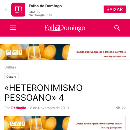
Folha do Domingo
BAIXAR
✕
GRÁTIS
Na Google Play
Cultura
Cultura
«HETERONIMISMO
PESSOANO» 4
85
Por
Redação
-
8 de Novembro de 2013