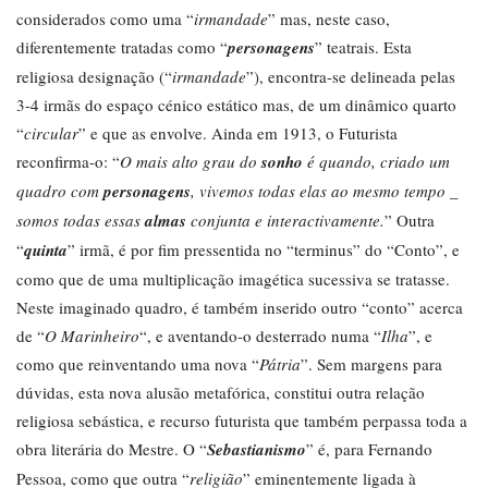
considerados como uma “
irmandade
” mas, neste caso,
diferentemente tratadas como “
personagens
” teatrais. Esta
religiosa designação (“
irmandade
”), encontra-se delineada pelas
3-4 irmãs do espaço cénico estático mas, de um dinâmico quarto
“
circular
” e que as envolve. Ainda em 1913, o Futurista
reconfirma-o: “
O mais alto grau do
sonho
é quando, criado um
quadro com
personagens
, vivemos todas elas ao mesmo tempo _
somos todas essas
almas
conjunta e interactivamente.
” Outra
“
quinta
” irmã, é por fim pressentida no “terminus” do “Conto”, e
como que de uma multiplicação imagética sucessiva se tratasse.
Neste imaginado quadro, é também inserido outro “conto” acerca
de “
O Marinheiro
“, e aventando-o desterrado numa “
Ilha
”, e
como que reinventando uma nova “
Pátria
”. Sem margens para
dúvidas, esta nova alusão metafórica, constitui outra relação
religiosa sebástica, e recurso futurista que também perpassa toda a
obra literária do Mestre. O “
Sebastianismo
” é, para Fernando
Pessoa, como que outra “
religião
” eminentemente ligada à