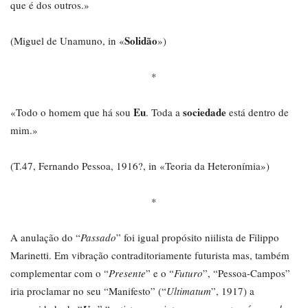
que é dos outros.»
Solidão
(Miguel de Unamuno, in «
»)
*
Eu
sociedade
«Todo o homem que há sou
. Toda a
está dentro de
mim.»
(T.47, Fernando Pessoa, 1916?, in «Teoria da Heteronímia»)
*
A anulação do “
Passado
” foi igual propósito niilista de Filippo
Marinetti. Em vibração contraditoriamente futurista mas, também
complementar com o “
Presente
” e o “
Futuro
”, “Pessoa-Campos”
iria proclamar no seu “Manifesto” (“
Ultimatum
”, 1917) a