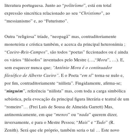
literatura portuguesa. Junto ao “
politeísmo
”, está em total
expressão sincrética relacionado ao seu “
Christismo
”, ao
“messianismo” e, ao “Futurismo”.
Outra “religiosa” tríade, “neopagã” mas, contraditoriamente
monoteísta e crística também, e acerca da principal heteronímia ;
“
Caeiro-Reis-Campos
”, são todos “poetas” ficcionados ou é ainda
os vários “filósofos” inventados pelo Mestre (…,“
Mora
”, …). E,
sem esquecer nunca que;
“António Mora é o continuador
filosófico de Alberto Caeiro”
. E o Poeta “
em si
” torna-se nulo e,
por fim, contraditoriamente “niilista”. Fingidamente, afirma-se;
“
ninguém
”, referência “niilista” mas, com toda a carga simbólica
sebástica, pela evocação da principal figura literária e teatral de um
“romeiro”… (Frei Luís de Sousa de Almeida Garrett) Mas,
antinomicamente, em que “
menos
” ou “
nada
” querem dizer,
inversamente, e para o Mestre Pessoa; “
Mais
” e “
Tudo
” (R.
Zenith). Será que ele próprio, também seria o tal … Este novo