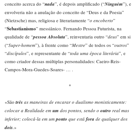
conceito acerca do “
nada
”, é depois amplificado (“
Ninguém
”), e
envolveria não a anulação do conceito de “Deus e da Poesia”
(Nietzsche) mas, religiosa e literariamente “
o encoberto
”
Sebastianismo
“
” messiânico. Fernando Pessoa Futurista, na
qualidade de “
pessoa Absoluta
”, reinventaria outro “
deus
” em si
(“
Super-homem
”), à frente como “
Mestre
” de todos os “
outros
”
“
discípulos
”, e representante de “
toda uma época literária
”, e
como criador dessas múltiplas personalidades: Caeiro-Reis-
Campos-Mora-Guedes-Soares- … .
*
«São
três
as maneiras de encarar o dualismo monisticamente:
colocar a Realidade em
um
dos pontos, sendo o
outro
real mas
inferior; colocá-la em um
ponto
que está
fora
de qualquer dos
dois
.
»